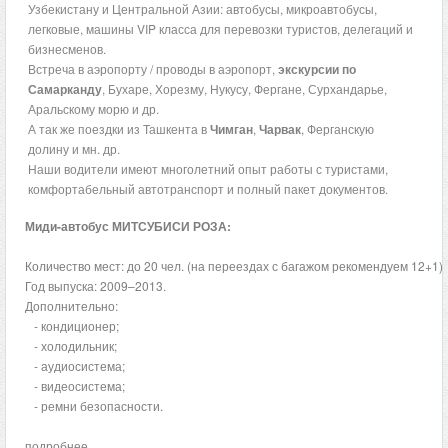
Узбекистану и Центральной Азии: автобусы, микроавтобусы,
легковые, машины VIP класса для перевозки туристов, делегаций и
бизнесменов.
Встреча в аэропорту / проводы в аэропорт,
экскурсии по
Самарканду
, Бухаре, Хорезму, Нукусу, Фергане, Сурхандарье,
Аральскому морю и др.
А так же поездки из Ташкента в
Чимган
,
Чарвак
, Ферганскую
долину и мн. др.
Наши водители имеют многолетний опыт работы с туристами,
комфортабельный автотранспорт и полный пакет документов.
Миди-автобус МИТСУБИСИ РОЗА:
Количество мест: до 20 чел. (на переездах с багажом рекомендуем 12+1).
Год выпуска: 2009–2013.
Дополнительно:
- кондиционер;
- холодильник;
- аудиосистема;
- видеосистема;
- ремни безопасности.
подробнее...