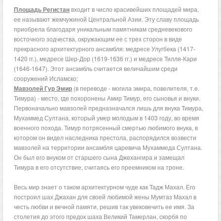
Площадь Регистан
входит в число красивейших площадей мира,
ее называют жемчужиной Центральной Азии. Эту славу площадь
приобрела благодаря уникальным памятникам средневекового
восточного зодчества, окружающим ее с трех сторон в виде
прекрасного архитектурного ансамбля: медресе Улугбека (1417-
1420 гг.), медресе Шер-Дор (1619-1636 гг.) и медресе Тилля-Кари
(1646-1647). Этот ансамбль считается величайшим среди
сооружений Исламско;
Мавзолей Гур Эмир
(в переводе - могила эмира, повелителя, т.е.
Тимура) - место, где похоронены Амир Тимур, его сыновья и внуки.
Первоначально мавзолей предназначался лишь для внука Тимура,
Мухаммед Султана, который умер молодым в 1403 году, во время
военного похода. Тимур потрясенный смертью любимого внука, в
котором он видел наследника престола, распорядился возвести
мавзолей на территории ансамбля царевича Мухаммеда Султана.
Он был его внуком от старшего сына Джехангира и замещал
Тимура в его отсутствие, считаясь его преемником на троне.
Весь мир знает о таком архитектурном чуде как Тадж Махал. Его
построил шах Джахан для своей любимой жены Мумтаз Махал в
честь любви и вечной памяти, решив так увековечить ее имя. За
столетия до этого предок шаха Великий Тамерлан, скорбя по