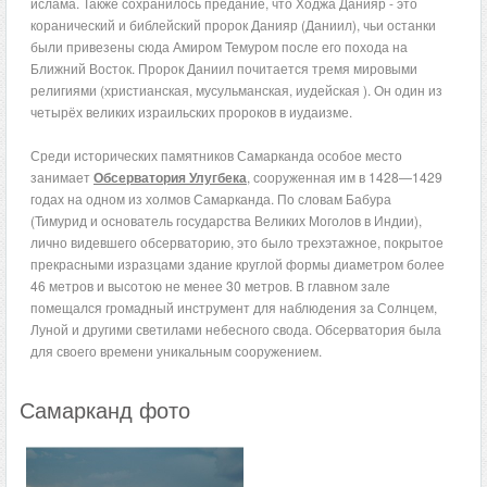
ислама. Также сохранилось предание, что Ходжа Данияр - это
коранический и библейский пророк Данияр (Даниил), чьи останки
были привезены сюда Амиром Темуром после его похода на
Ближний Восток. Пророк Даниил почитается тремя мировыми
религиями (христианская, мусульманская, иудейская ). Он один из
четырёх великих израильских пророков в иудаизме.
Среди исторических памятников Самарканда особое место
занимает
Обсерватория Улугбека
, сооруженная им в 1428—1429
годах на одном из холмов Самарканда. По словам Бабура
(Тимурид и основатель государства Великих Моголов в Индии),
лично видевшего обсерваторию, это было трехэтажное, покрытое
прекрасными изразцами здание круглой формы диаметром более
46 метров и высотою не менее 30 метров. В главном зале
помещался громадный инструмент для наблюдения за Солнцем,
Луной и другими светилами небесного свода. Обсерватория была
для своего времени уникальным сооружением.
Самарканд фото