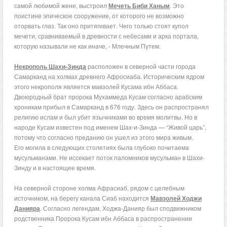
самой любимой жене, выстроил
Мечеть Биби Ханым
. Это
поистине эпическое сооружение, от которого не возможно
оторвать глаз. Так оно притягивает. Чего только стоят купол
мечети, сравниваемый в древности с небесами и арка портала,
которую называли не как иначе, - Млечным Путем.
Некрополь Шахи-Зинда
расположен в северной части города
Самарканд на холмах древнего Афросиаба. Историческим ядром
этого некрополя является мавзолей Кусама ибн Аббаса.
Двоюродный брат пророка Мухаммеда Кусам согласно арабским
хроникам прибыл в Самарканд в 676 году. Здесь он распространял
религию ислам и был убит язычниками во время молитвы. Но в
народе Кусам известен под именем Шах-и-Зинда — “Живой царь”,
потому что согласно преданию он ушел из этого мира живым.
Его могила в следующих столетиях была глубоко почитаема
мусульманами. Не иссекает поток паломников мусульман в Шахи-
Зинду и в настоящее время.
На северной стороне холма Афрасиаб, рядом с целебным
источником, на берегу канала Сиаб находится
Мавзолей Ходжи
Данияра
. Согласно легендам, Ходжа-Данияр был сподвижником
родственника Пророка Кусам ибн Аббаса в распространении