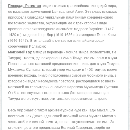
Площадь Регистан
входит в число красивейших площадей мира,
ее называют жемчужиной Центральной Азии. Эту славу площадь
приобрела благодаря уникальным памятникам средневекового
восточного зодчества, окружающим ее с трех сторон в виде
прекрасного архитектурного ансамбля: медресе Улугбека (1417-
1420 гг.), медресе Шер-Дор (1619-1636 гг.) и медресе Тилля-Кари
(1646-1647). Этот ансамбль считается величайшим среди
сооружений Исламско;
Мавзолей Гур Эмир
(в переводе - могила эмира, повелителя, т.е.
Тимура) - место, где похоронены Амир Тимур, его сыновья и внуки.
Первоначально мавзолей предназначался лишь для внука Тимура,
Мухаммед Султана, который умер молодым в 1403 году, во время
военного похода. Тимур потрясенный смертью любимого внука, в
котором он видел наследника престола, распорядился возвести
мавзолей на территории ансамбля царевича Мухаммеда Султана.
Он был его внуком от старшего сына Джехангира и замещал
Тимура в его отсутствие, считаясь его преемником на троне.
Весь мир знает о таком архитектурном чуде как Тадж Махал. Его
построил шах Джахан для своей любимой жены Мумтаз Махал в
честь любви и вечной памяти, решив так увековечить ее имя. За
столетия до этого предок шаха Великий Тамерлан, скорбя по