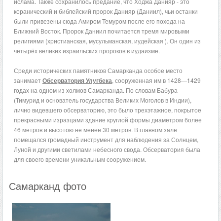
ислама. Также сохранилось предание, что Ходжа Данияр - это
коранический и библейский пророк Данияр (Даниил), чьи останки
были привезены сюда Амиром Темуром после его похода на
Ближний Восток. Пророк Даниил почитается тремя мировыми
религиями (христианская, мусульманская, иудейская ). Он один из
четырёх великих израильских пророков в иудаизме.
Среди исторических памятников Самарканда особое место
занимает
Обсерватория Улугбека
, сооруженная им в 1428—1429
годах на одном из холмов Самарканда. По словам Бабура
(Тимурид и основатель государства Великих Моголов в Индии),
лично видевшего обсерваторию, это было трехэтажное, покрытое
прекрасными изразцами здание круглой формы диаметром более
46 метров и высотою не менее 30 метров. В главном зале
помещался громадный инструмент для наблюдения за Солнцем,
Луной и другими светилами небесного свода. Обсерватория была
для своего времени уникальным сооружением.
Самарканд фото