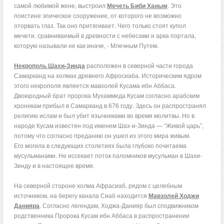
самой любимой жене, выстроил
Мечеть Биби Ханым
. Это
поистине эпическое сооружение, от которого не возможно
оторвать глаз. Так оно притягивает. Чего только стоят купол
мечети, сравниваемый в древности с небесами и арка портала,
которую называли не как иначе, - Млечным Путем.
Некрополь Шахи-Зинда
расположен в северной части города
Самарканд на холмах древнего Афросиаба. Историческим ядром
этого некрополя является мавзолей Кусама ибн Аббаса.
Двоюродный брат пророка Мухаммеда Кусам согласно арабским
хроникам прибыл в Самарканд в 676 году. Здесь он распространял
религию ислам и был убит язычниками во время молитвы. Но в
народе Кусам известен под именем Шах-и-Зинда — “Живой царь”,
потому что согласно преданию он ушел из этого мира живым.
Его могила в следующих столетиях была глубоко почитаема
мусульманами. Не иссекает поток паломников мусульман в Шахи-
Зинду и в настоящее время.
На северной стороне холма Афрасиаб, рядом с целебным
источником, на берегу канала Сиаб находится
Мавзолей Ходжи
Данияра
. Согласно легендам, Ходжа-Данияр был сподвижником
родственника Пророка Кусам ибн Аббаса в распространении